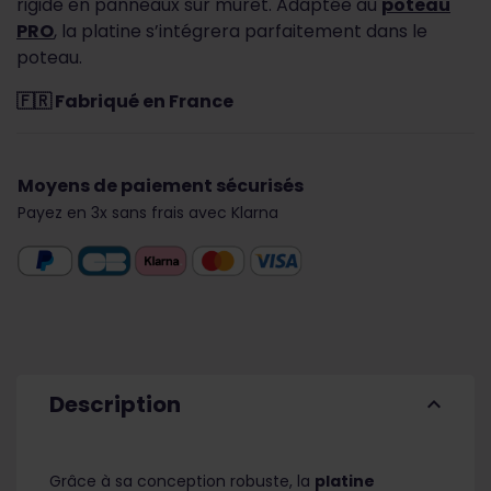
rigide en panneaux sur muret. Adaptée au
poteau
PRO
, la platine s’intégrera parfaitement dans le
poteau.
🇫🇷 Fabriqué en France
Moyens de paiement sécurisés
Payez en 3x sans frais avec Klarna
Description
expand_less
Grâce à sa conception robuste, la
platine