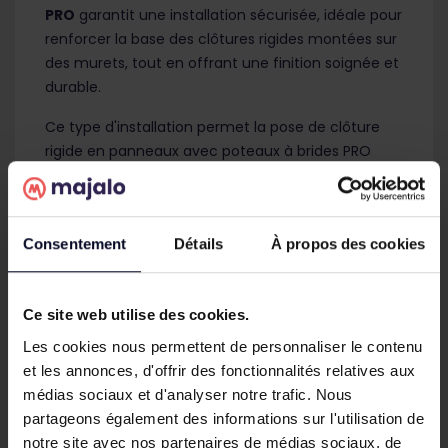
PRO
garantit une installation sécurisée, idéale pour
renforcer la base des clôtures rigides montées sur
des murets, tout en offrant une finition soignée et
durable.
Ce type d'installation permet la pose de clôture
rigide en panneaux avec poteaux à brides PRO
sans scellement. La platine à manchonner PRO se
fixe sur sol ou muret béton à l'aide de
goujons à
expansion
.
Consentement
Détails
À propos des cookies
L'écrou de sécurité
pour platine PRO permet
quant à lui de maintenir de poteau PRO dans la
platine.
Ce site web utilise des cookies.
Les cookies nous permettent de personnaliser le contenu
Pour une utilisation optimale de la platine PRO,
et les annonces, d'offrir des fonctionnalités relatives aux
nous vous déconseillons vivement de dépasser la
médias sociaux et d'analyser notre trafic. Nous
hauteur de 1,53m pour les panneaux rigides et/ou
partageons également des informations sur l'utilisation de
d'installer un système de brise-vue.
notre site avec nos partenaires de médias sociaux, de