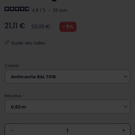
4.8
/
5
-
29
avis
21,11 €
22,22 €
- 5%
Guide des tailles
Coloris :
Hauteur :
–
+