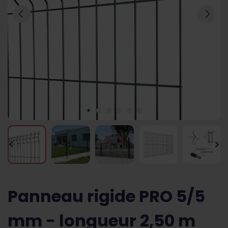
keyboard_arrow_left
keyboard_arrow_right
Panneau rigide PRO 5/5
mm - longueur 2,50 m