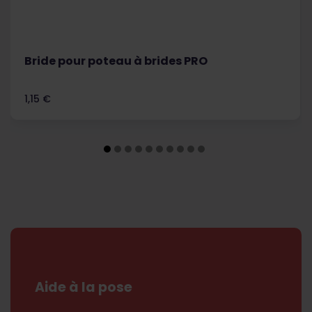
Bride pour poteau à brides PRO
Prix
1,15 €
Aide à la pose