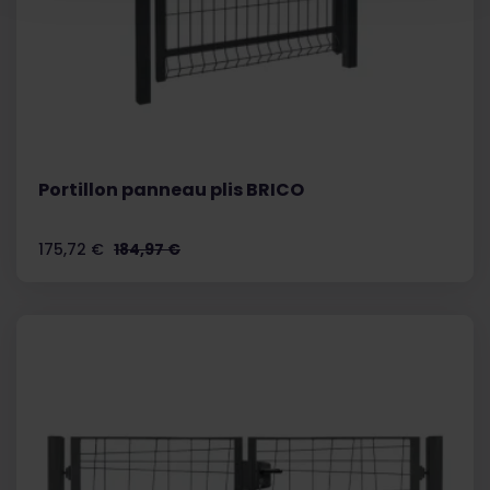
Portillon panneau plis BRICO
Prix
Prix
175,72 €
184,97 €
de
base