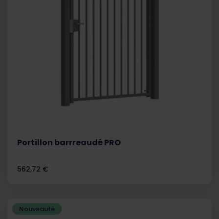
Portillon barrreaudé PRO
Prix
562,72 €
Nouveauté