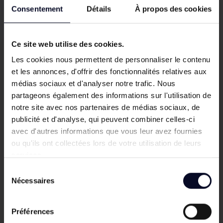
Prix
Prix
158,05 €
166,37 €
Consentement
Détails
À propos des cookies
de
base
Ce site web utilise des cookies.
Choix Majalo
Les cookies nous permettent de personnaliser le contenu
et les annonces, d'offrir des fonctionnalités relatives aux
médias sociaux et d'analyser notre trafic. Nous
partageons également des informations sur l'utilisation de
notre site avec nos partenaires de médias sociaux, de
publicité et d'analyse, qui peuvent combiner celles-ci
avec d'autres informations que vous leur avez fournies
ou qu'ils ont collectées lors de votre utilisation de leurs
services.
Sélection
Nécessaires
du
consentement
Préférences