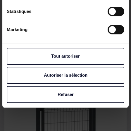
Statistiques
Portail panneau PRO
Marketing
Prix
831,41 €
Tout autoriser
Nouveauté
-5%
Autoriser la sélection
Refuser