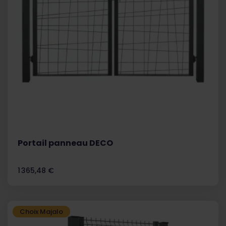
Portail panneau DECO
Prix
1 365,48 €
Choix Majalo