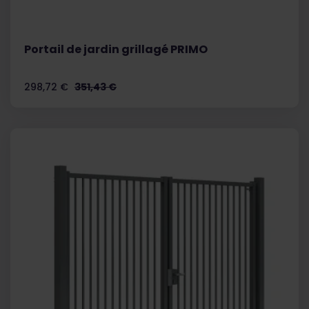
Portail de jardin grillagé PRIMO
Prix
Prix
298,72 €
351,43 €
de
base