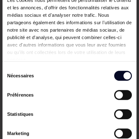
Les cookies nous permettent de personnaliser le contenu
et les annonces, d'offrir des fonctionnalités relatives aux
Portail grillagé
médias sociaux et d'analyser notre trafic. Nous
Portail barreaudé
partageons également des informations sur l'utilisation de
notre site avec nos partenaires de médias sociaux, de
Portillon
publicité et d'analyse, qui peuvent combiner celles-ci
avec d'autres informations que vous leur avez fournies
Portillon grillagé
ou qu'ils ont collectées lors de votre utilisation de leurs
services.
Portillon barreaudé
Sélection
Bonnes affaires
Nécessaires
du
consentement
Promotions
Préférences
Destockages
Bons plans
Statistiques
Pages
Marketing