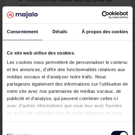
300 mm
Verrou de sol pour maintenir les
vantaux en position fermée
Sabot réglable à visser pour assurer
Consentement
Détails
À propos des cookies
l’alignement des deux vantaux
Sa conception battante à deux vantaux permet
Ce site web utilise des cookies.
de créer un accès large et pratique pour les
véhicules, tout en conservant une finition assortie
Les cookies nous permettent de personnaliser le contenu
à votre clôture rigide DECO.
et les annonces, d'offrir des fonctionnalités relatives aux
médias sociaux et d'analyser notre trafic. Nous
Dimensions disponibles du
partageons également des informations sur l'utilisation de
notre site avec nos partenaires de médias sociaux, de
portail panneau DECO
publicité et d'analyse, qui peuvent combiner celles-ci
Le portail panneau DECO est disponible en
avec d'autres informations que vous leur avez fournies
plusieurs dimensions afin de s’adapter à votre
ou qu'ils ont collectées lors de votre utilisation de leurs
projet d’aménagement extérieur :
services.
Sélection
Largeur 3,00 m avec deux vantaux de