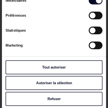
Nécessaires
du
1450 mm
consentement
Largeur 4,00 m avec deux vantaux de
2000 mm
Préférences
Le portail est proposé en hauteurs 1,20 m et 1,50 m,
avec un coloris gris anthracite RAL 7016, sobre,
Statistiques
moderne et facile à associer à une clôture rigide
contemporaine.
Marketing
Une installation pensée pour
un portail battant durable
Tout autoriser
Le portail panneau DECO est livré avec des
accessoires Locinox de qualité supérieure pour une
pose fiable et propre. Le verrou de sol permet de
Autoriser la sélection
maintenir les vantaux en position fermée, tandis
que le sabot réglable à visser facilite l’alignement
Refuser
du portail lors de la fermeture.