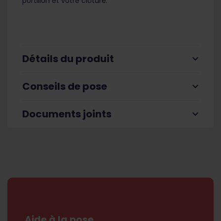
portillon et votre clôture.
Détails du produit
expand_more
Conseils de pose
expand_more
Documents joints
expand_more
Aide à la pose