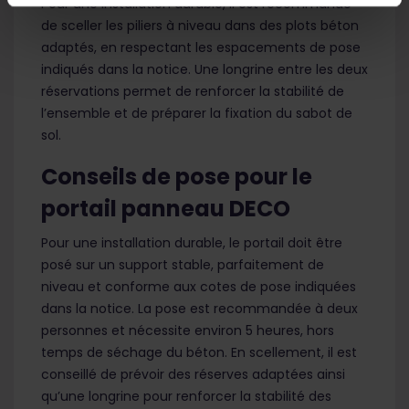
Pour une installation durable, il est recommandé
de sceller les piliers à niveau dans des plots béton
adaptés, en respectant les espacements de pose
indiqués dans la notice. Une longrine entre les deux
réservations permet de renforcer la stabilité de
l’ensemble et de préparer la fixation du sabot de
sol.
Conseils de pose pour le
portail panneau DECO
Pour une installation durable, le portail doit être
posé sur un support stable, parfaitement de
niveau et conforme aux cotes de pose indiquées
dans la notice. La pose est recommandée à deux
personnes et nécessite environ 5 heures, hors
temps de séchage du béton. En scellement, il est
conseillé de prévoir des réserves adaptées ainsi
qu’une longrine pour renforcer la stabilité des