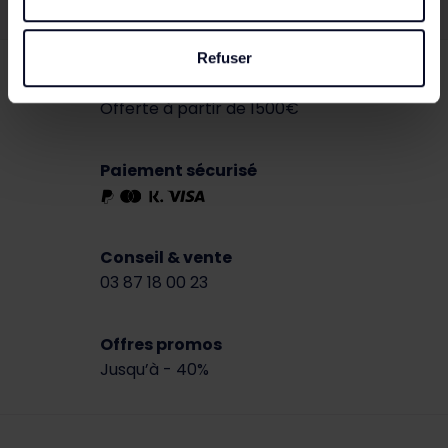
Refuser
Livraison partout en France
Offerte à partir de 1500€
Paiement sécurisé
Conseil & vente
03 87 18 00 23
Offres promos
Jusqu’à - 40%