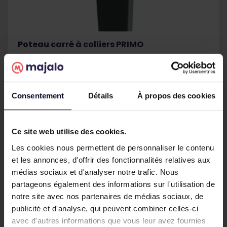
Poteau carré à colliers PRIMO
Prix
Prix
14,73 €
15,50 €
de
base
Consentement
Détails
À propos des cookies
Ce site web utilise des cookies.
Les cookies nous permettent de personnaliser le contenu
et les annonces, d'offrir des fonctionnalités relatives aux
médias sociaux et d'analyser notre trafic. Nous
partageons également des informations sur l'utilisation de
notre site avec nos partenaires de médias sociaux, de
publicité et d'analyse, qui peuvent combiner celles-ci
avec d'autres informations que vous leur avez fournies