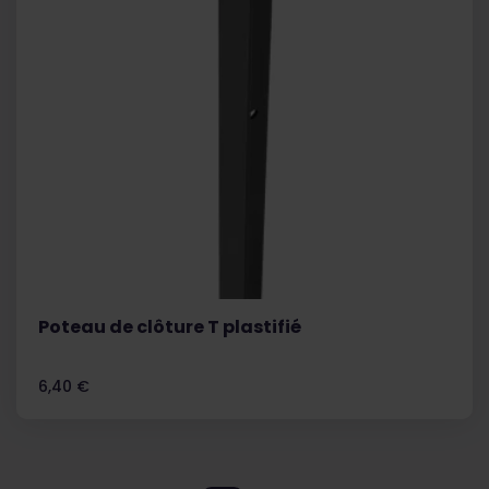
Poteau de clôture T plastifié
Prix
6,40 €