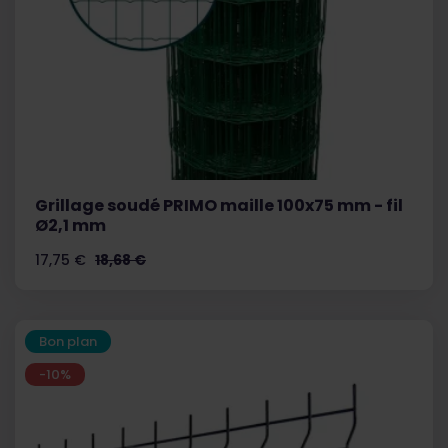
Grillage soudé PRIMO maille 100x75 mm - fil
Ø2,1 mm
Prix
Prix
17,75 €
18,68 €
de
base
Bon plan
-10%