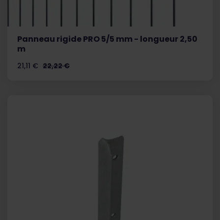
Panneau rigide PRO 5/5 mm - longueur 2,50
m
Prix
Prix
21,11 €
22,22 €
de
base