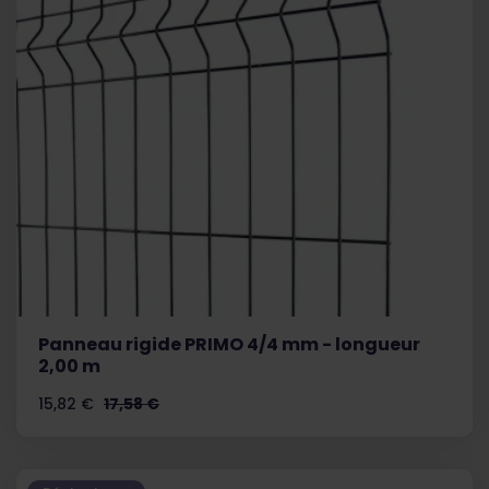
Panneau rigide PRIMO 4/4 mm - longueur
2,00 m
Prix
Prix
15,82 €
17,58 €
de
base