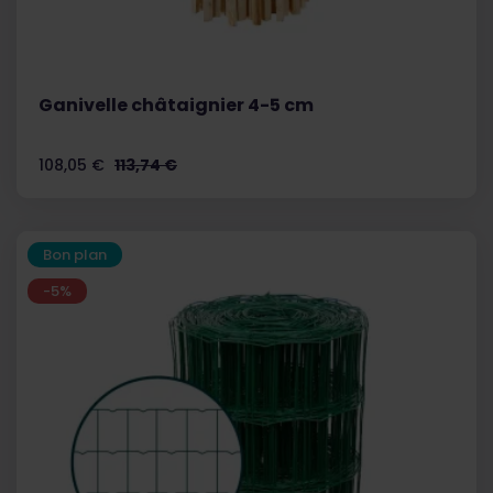
Ganivelle châtaignier 4-5 cm
Prix
Prix
108,05 €
113,74 €
de
base
Bon plan
-5%