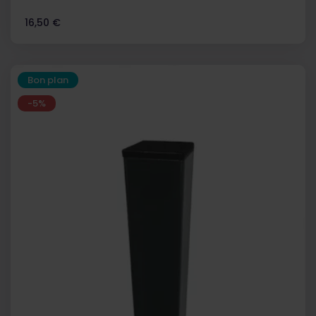
Prix
16,50 €
Bon plan
-5%