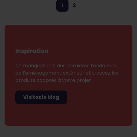
1
2
Inspiration
Ne manquez rien des dernières tendances
de l’aménagement extérieur et trouvez les
produits adaptés à votre projet!
Visitez le blog