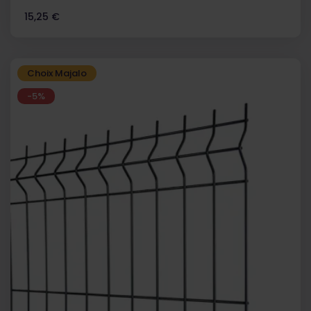
Prix
15,25 €
Choix Majalo
-5%