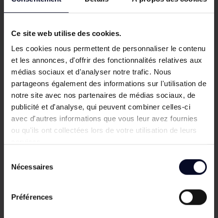
Poteau à encoches PRIMO
Prix
Ce site web utilise des cookies.
16,50 €
Les cookies nous permettent de personnaliser le contenu
et les annonces, d'offrir des fonctionnalités relatives aux
médias sociaux et d'analyser notre trafic. Nous
partageons également des informations sur l'utilisation de
notre site avec nos partenaires de médias sociaux, de
publicité et d'analyse, qui peuvent combiner celles-ci
Inspiration
avec d'autres informations que vous leur avez fournies
ou qu'ils ont collectées lors de votre utilisation de leurs
Ne manquez rien des dernières tendances
services.
de l’aménagement extérieur et trouvez les
Sélection
produits adaptés à votre projet!
Nécessaires
du
consentement
Visitez le blog
Préférences