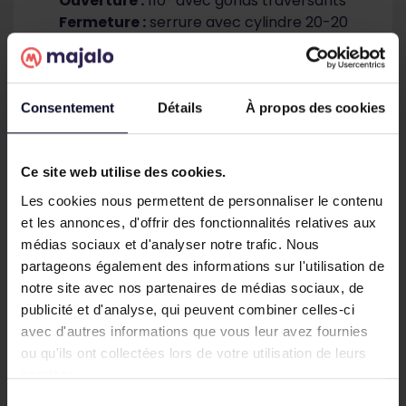
Ouverture :
110° avec gonds traversants
Fermeture :
serrure avec cylindre 20-20
fourni avec 3 clés
Accessoire de fermeture :
gâche en acier
Revêtement :
plastifié sur acier galvanisé
Coloris disponibles :
vert RAL 6005 et gris
Consentement
Détails
À propos des cookies
anthracite RAL 7016
Un portail simple et
Ce site web utilise des cookies.
coordonné avec votre
Les cookies nous permettent de personnaliser le contenu
et les annonces, d'offrir des fonctionnalités relatives aux
clôture
médias sociaux et d'analyser notre trafic. Nous
partageons également des informations sur l'utilisation de
Le portail grillagé PRIMO est idéal pour compléter
notre site avec nos partenaires de médias sociaux, de
une clôture résidentielle à moindre coût. Son
publicité et d'analyse, qui peuvent combiner celles-ci
remplissage grillagé, à maille 100 x 50 mm en fil Ø
avec d'autres informations que vous leur avez fournies
4 mm, soudé dans un cadre 40 x 40 mm, lui
ou qu'ils ont collectées lors de votre utilisation de leurs
assure une rigidité suffisante pour sécuriser votre
services.
accès tout en conservant une structure légère et
agréable à utiliser.
Sélection