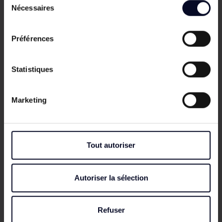
Nécessaires
du
Ses piliers en tubes carrés acier 50 x 50 mm,
consentement
équipés de gonds traversants, permettent une
Préférences
ouverture à 110° une fois l’ensemble scellé dans le
sol. Le coloris vert RAL 6005 s’intègre naturellement
dans les espaces végétalisés, tandis que le gris
Statistiques
anthracite RAL 7016 apporte une finition plus
moderne.
Marketing
Bon à savoir :
pour un résultat harmonieux,
complétez votre clôture et votre portail PRIMO
avec le
portillon grillagé PRIMO
assorti.
Tout autoriser
Conseils de pose
Pour installer votre portail grillagé PRIMO, prévoyez
Autoriser la sélection
deux trous de scellement d’environ 30 x 30 x 50
cm en respectant l’écartement entre les poteaux.
Creusez ensuite une longrine d’environ 20 x 30 cm
Refuser
entre les deux réservations afin de renforcer la