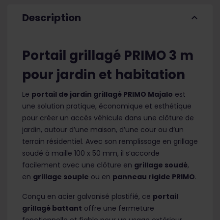
Description
expand_less
Portail grillagé PRIMO 3 m
pour jardin et habitation
Le
portail de jardin grillagé PRIMO Majalo
est
une solution pratique, économique et esthétique
pour créer un accès véhicule dans une clôture de
jardin, autour d’une maison, d’une cour ou d’un
terrain résidentiel. Avec son remplissage en grillage
soudé à maille 100 x 50 mm, il s’accorde
facilement avec une clôture en
grillage soudé
,
en
grillage souple
ou en
panneau rigide PRIMO
.
Conçu en acier galvanisé plastifié, ce
portail
grillagé battant
offre une fermeture
fonctionnelle et fiable pour un usage extérieur