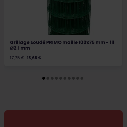
Grillage soudé PRIMO maille 100x75 mm - fil
Ø2,1 mm
Prix
Prix de base
17,75 €
18,68 €