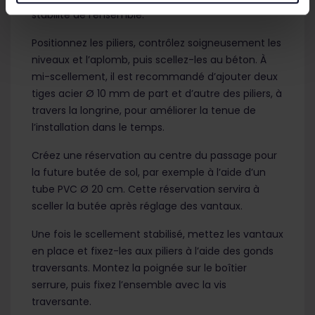
stabilité de l’ensemble.
Positionnez les piliers, contrôlez soigneusement les
niveaux et l’aplomb, puis scellez-les au béton. À
mi-scellement, il est recommandé d’ajouter deux
tiges acier Ø 10 mm de part et d’autre des piliers, à
travers la longrine, pour améliorer la tenue de
l’installation dans le temps.
Créez une réservation au centre du passage pour
la future butée de sol, par exemple à l’aide d’un
tube PVC Ø 20 cm. Cette réservation servira à
sceller la butée après réglage des vantaux.
Une fois le scellement stabilisé, mettez les vantaux
en place et fixez-les aux piliers à l’aide des gonds
traversants. Montez la poignée sur le boîtier
serrure, puis fixez l’ensemble avec la vis
traversante.