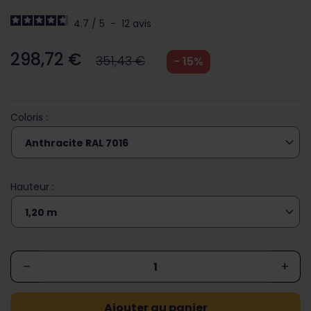
4.7
/
5
-
12
avis
298,72 €
351,43 €
- 15%
Coloris :
Hauteur :
–
+
Ajouter au panier