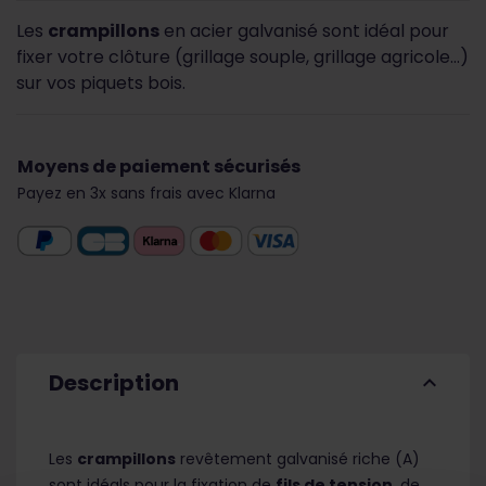
Les
crampillons
en acier galvanisé sont idéal pour
fixer votre clôture (grillage souple, grillage agricole…)
sur vos piquets bois.
Moyens de paiement sécurisés
Payez en 3x sans frais avec Klarna
Description
expand_less
Les
crampillons
revêtement galvanisé riche (A)
sont idéals pour la fixation de
fils de tension
, de