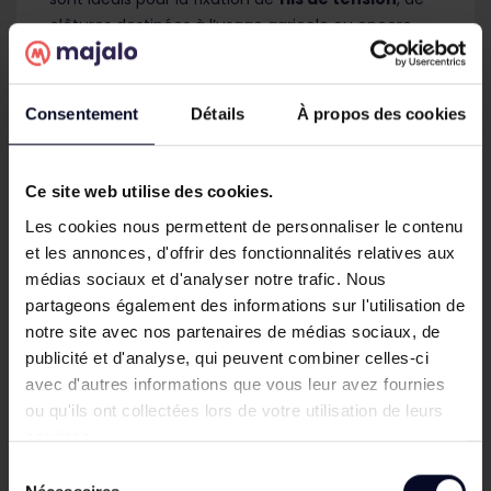
clôtures destinées à l’usage agricole ou encore
de
ronces
sur
piquets en bois
.
Disponible en 3 dimensions différentes : 3,0x30
Consentement
Détails
À propos des cookies
mm, 3,5x35 mm et 4,5x40 mm, les crampillons
sont conditionnés en sceaux de 1 kg.
Quantité par boîte :
Ce site web utilise des cookies.
Les cookies nous permettent de personnaliser le contenu
- 3,0x30 mm : 285 pièces
et les annonces, d'offrir des fonctionnalités relatives aux
- 3,5x35 mm : 179 pièces
médias sociaux et d'analyser notre trafic. Nous
partageons également des informations sur l'utilisation de
- 4,5x40 mm : 95 pièces
notre site avec nos partenaires de médias sociaux, de
publicité et d'analyse, qui peuvent combiner celles-ci
avec d'autres informations que vous leur avez fournies
ou qu'ils ont collectées lors de votre utilisation de leurs
services.
Détails du produit
expand_more
Sélection