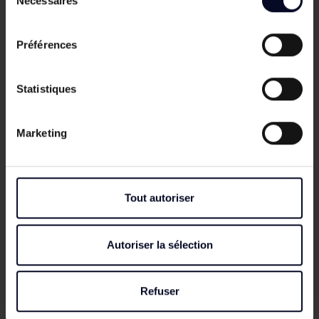
Nécessaires
du
consentement
Produits complémentaires
Préférences
Statistiques
Marketing
Tout autoriser


Autoriser la sélection
Refuser