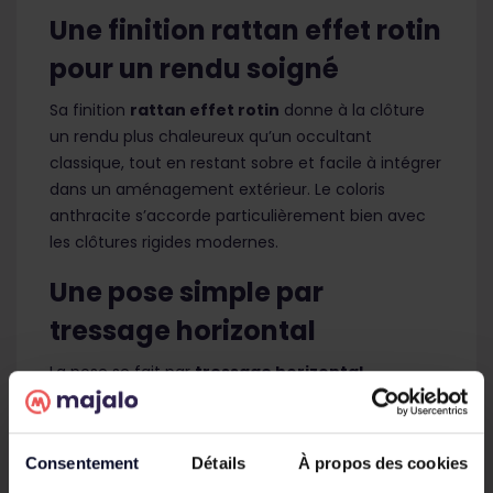
Une finition rattan effet rotin
pour un rendu soigné
Sa finition
rattan effet rotin
donne à la clôture
un rendu plus chaleureux qu’un occultant
classique, tout en restant sobre et facile à intégrer
dans un aménagement extérieur. Le coloris
anthracite s’accorde particulièrement bien avec
les clôtures rigides modernes.
Une pose simple par
tressage horizontal
La pose se fait par
tressage horizontal
directement dans les mailles du panneau. Pour un
résultat propre, il est conseillé de couper les
bandes
8 à 10 cm plus longues
que la longueur du
Consentement
Détails
À propos des cookies
panneau, puis de bloquer les extrémités dans la