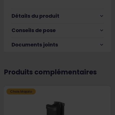
Détails du produit
expand_more
Conseils de pose
expand_more
Documents joints
expand_more
Produits complémentaires
Choix Majalo