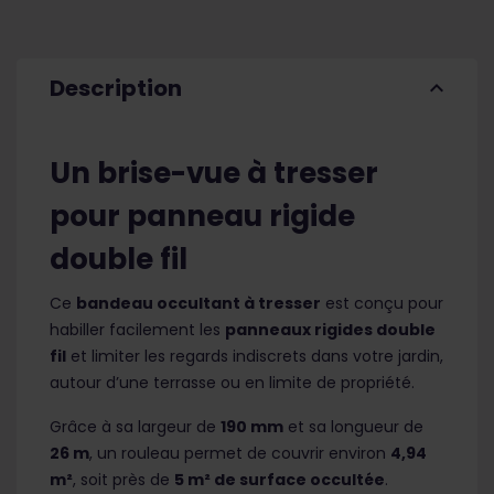
Description
expand_less
Un brise-vue à tresser
pour panneau rigide
double fil
Ce
bandeau occultant à tresser
est conçu pour
habiller facilement les
panneaux rigides double
fil
et limiter les regards indiscrets dans votre jardin,
autour d’une terrasse ou en limite de propriété.
Grâce à sa largeur de
190 mm
et sa longueur de
26 m
, un rouleau permet de couvrir environ
4,94
m²
, soit près de
5 m² de surface occultée
.