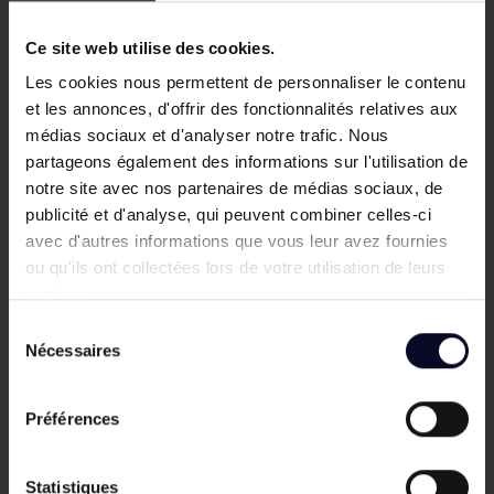
feuillure du poteau.
Ce site web utilise des cookies.
Pour un meilleur maintien, Majalo recommande
d’alterner le sens de tressage tous les deux fils
Les cookies nous permettent de personnaliser le contenu
verticaux. Vous pouvez également personnaliser le
et les annonces, d'offrir des fonctionnalités relatives aux
tressage pour donner un style unique à votre
médias sociaux et d'analyser notre trafic. Nous
clôture.
partageons également des informations sur l'utilisation de
notre site avec nos partenaires de médias sociaux, de
Une solution occultante
publicité et d'analyse, qui peuvent combiner celles-ci
pratique et sans entretien
avec d'autres informations que vous leur avez fournies
ou qu'ils ont collectées lors de votre utilisation de leurs
Ce brise-vue est une solution simple pour
services.
renforcer l’intimité sans remplacer votre clôture. Il
Sélection
ne demande pas d’entretien particulier et permet
Nécessaires
du
de profiter plus sereinement de votre extérieur.
consentement
À noter :
comme pour tout système
Préférences
d’occultation, la prise au vent augmente.
L’installation est déconseillée sur une clôture fixée
Statistiques
avec platines ainsi que dans les zones fortement