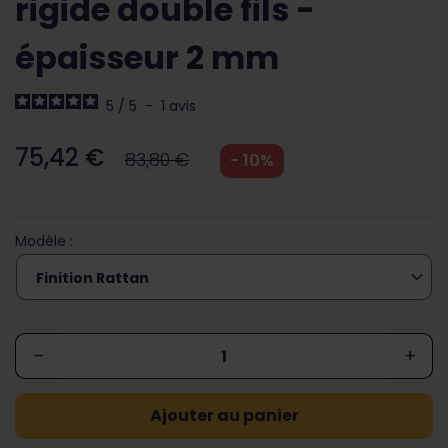
rigide double fils -
épaisseur 2 mm
5
/
5
-
1
avis
75,42 €
83,80 €
- 10%
Modèle :
–
+
Ajouter au panier